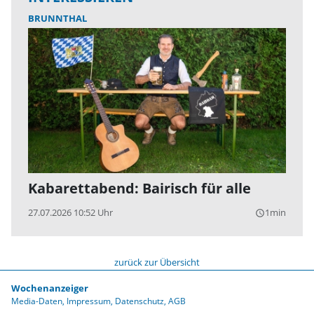
BRUNNTHAL
Kabarettabend: Bairisch für alle
27.07.2026 10:52 Uhr
1min
query_builder
zurück zur Übersicht
Wochenanzeiger
Media-Daten
Impressum
Datenschutz
AGB