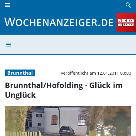
menu
search
Brunnthal/Hofolding · Glück im Unglück | Wochenanzeiger
menu
Brunnthal/Hofol
Brunnthal
Veröffentlicht am 12.01.2011 00:00
Brunnthal/Hofolding · Glück im
Unglück