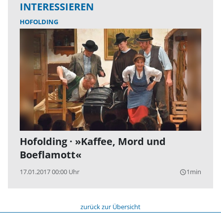
INTERESSIEREN
HOFOLDING
Hofolding · »Kaffee, Mord und
Boeflamott«
17.01.2017 00:00 Uhr
1min
query_builder
zurück zur Übersicht