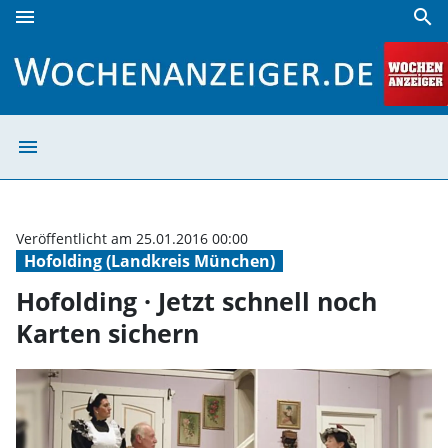
menu
search
Hofolding · Jetzt schnell noch Karten sichern | Wochenanze
menu
Hofolding · Jetz
Veröffentlicht am 25.01.2016 00:00
Hofolding (Landkreis München)
Hofolding · Jetzt schnell noch
Karten sichern