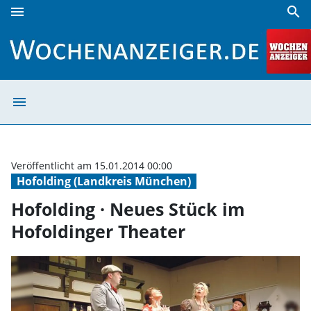
menu
search
Hofolding · Neues Stück im Hofoldinger Theater | Wochena
menu
Hofolding · Neu
Veröffentlicht am 15.01.2014 00:00
Hofolding (Landkreis München)
Hofolding · Neues Stück im
Hofoldinger Theater