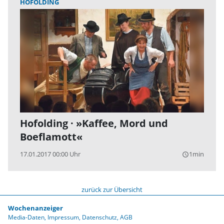
HOFOLDING
Hofolding · »Kaffee, Mord und
Boeflamott«
17.01.2017 00:00 Uhr
1min
query_builder
zurück zur Übersicht
Wochenanzeiger
Media-Daten
Impressum
Datenschutz
AGB