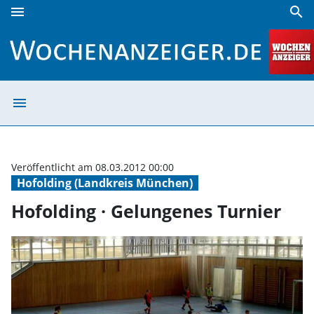
menu
search
Hofolding · Gelungenes Turnier | Wochenanzeiger
menu
Hofolding · Gel
Veröffentlicht am 08.03.2012 00:00
Hofolding (Landkreis München)
Hofolding · Gelungenes Turnier