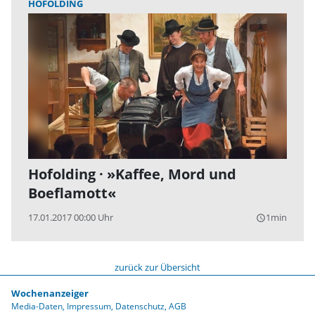
HOFOLDING
Hofolding · »Kaffee, Mord und
Boeflamott«
17.01.2017 00:00 Uhr
1min
query_builder
zurück zur Übersicht
Wochenanzeiger
Media-Daten
Impressum
Datenschutz
AGB