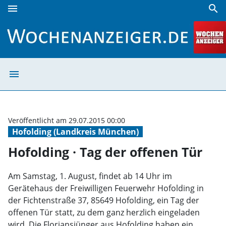
menu
search
Hofolding · Tag der offenen Tür | Wochenanzeiger
menu
Hofolding · Tag
Veröffentlicht am 29.07.2015 00:00
Hofolding (Landkreis München)
Hofolding · Tag der offenen Tür
Am Samstag, 1. August, findet ab 14 Uhr im
Gerätehaus der Freiwilligen Feuerwehr Hofolding in
der Fichtenstraße 37, 85649 Hofolding, ein Tag der
offenen Tür statt, zu dem ganz herzlich eingeladen
wird. Die Floriansjünger aus Hofolding haben ein