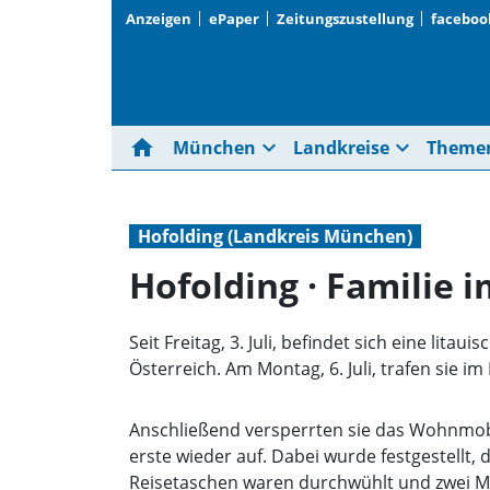
Anzeigen
ePaper
Zeitungszustellung
faceboo
home
expand_more
expand_more
München
Landkreise
Theme
Hofolding (Landkreis München)
Hofolding · Familie 
Seit Freitag, 3. Juli, befindet sich eine l
Österreich. Am Montag, 6. Juli, trafen sie 
Anschließend versperrten sie das Wohnmobil
erste wieder auf. Dabei wurde festgestellt
Reisetaschen waren durchwühlt und zwei Mobi