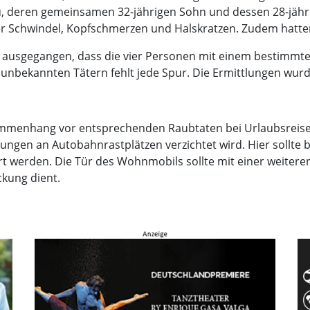
au, deren gemeinsamen 32-jährigen Sohn und dessen 28-jähri
r Schwindel, Kopfschmerzen und Halskratzen. Zudem hatten
usgegangen, dass die vier Personen mit einem bestimmten
unbekannten Tätern fehlt jede Spur. Die Ermittlungen wur
ammenhang vor entsprechenden Raubtaten bei Urlaubsreis
ngen an Autobahnrastplätzen verzichtet wird. Hier sollte 
rt werden. Die Tür des Wohnmobils sollte mit einer weitere
ckung dient.