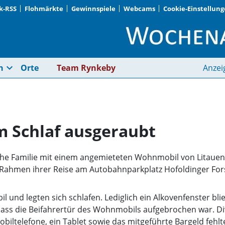
k-RSS
Flohmärkte
Gewinnspiele
Webcams
Cookie-Einstellun
Hofolding · Familie 
expand_more
n
Orte
Team Rynkeby
Anzei
im Schlaf ausgeraubt
itauische Familie mit einem angemieteten Wohnmobil von Lita
im Rahmen ihrer Reise am Autobahnparkplatz Hofoldinger Fors
 und legten sich schlafen. Lediglich ein Alkovenfenster bli
, dass die Beifahrertür des Wohnmobils aufgebrochen war. 
ltelefone, ein Tablet sowie das mitgeführte Bargeld fehlte