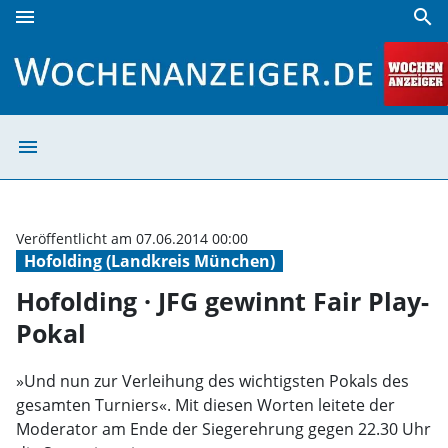
menu
search
Hofolding · JFG gewinnt Fair Play-Pokal | Wochenanzeiger
menu
Hofolding · JFG 
Veröffentlicht am 07.06.2014 00:00
Hofolding (Landkreis München)
Hofolding · JFG gewinnt Fair Play-
Pokal
»Und nun zur Verleihung des wichtigsten Pokals des
gesamten Turniers«. Mit diesen Worten leitete der
Moderator am Ende der Siegerehrung gegen 22.30 Uhr