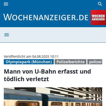
menu
search
Mann von U-Bahn erfasst und tödlich verletzt | Wochenanz
menu
Mann von U-Bahn
Veröffentlicht am 04.08.2025 10:11
Olympiapark (München)
Polizeiberichte
polizei
Mann von U-Bahn erfasst und
tödlich verletzt