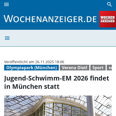
menu
search
Jugend-Schwimm-EM 2026 findet in München statt | Woche
menu
Jugend-Schwimm-
Veröffentlicht am 26.11.2025 18:06
Olympiapark (München)
Verena Dietl
Sport
sc
Jugend-Schwimm-EM 2026 findet
in München statt