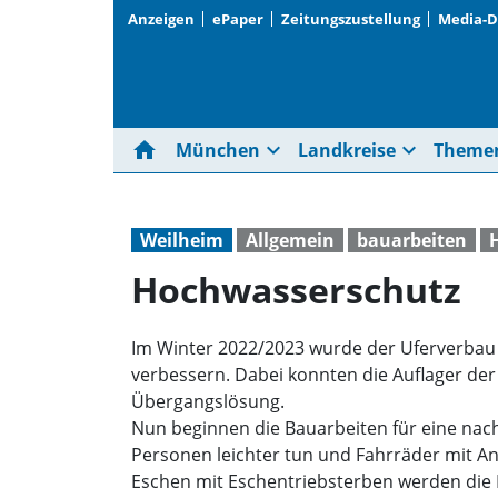
Anzeigen
ePaper
Zeitungszustellung
Media-
home
expand_more
expand_more
München
Landkreise
Theme
Weilheim
Allgemein
bauarbeiten
Hochwasserschutz
Im Winter 2022/2023 wurde der Uferverbau
verbessern. Dabei konnten die Auflager der
Übergangslösung.
Nun beginnen die Bauarbeiten für eine nac
Personen leichter tun und Fahrräder mit A
Eschen mit Eschentriebsterben werden die Ku