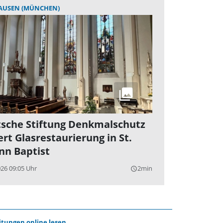
AUSEN (MÜNCHEN)
sche Stiftung Denkmalschutz
ert Glasrestaurierung in St.
nn Baptist
026 09:05 Uhr
2min
query_builder
itungen online lesen