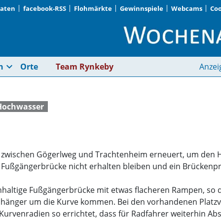
Daten
facebook-RSS
Flohmärkte
Gewinnspiele
Webcams
Coo
Hochwasserschutz | 
expand_more
n
Orte
Team Rynkeby
Anzei
Hochwasser
 zwischen Gögerlweg und Trachtenheim erneuert, um den 
 Fußgängerbrücke nicht erhalten bleiben und ein Brückenpro
hhaltige Fußgängerbrücke mit etwas flacheren Rampen, so d
nhänger um die Kurve kommen. Bei den vorhandenen Platzve
rvenradien so errichtet, dass für Radfahrer weiterhin Abst