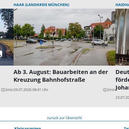
HAAR (LANDKREIS MÜNCHEN)
HAIDH
Ab 3. August: Bauarbeiten an der
Deut
Kreuzung Bahnhofstraße
förd
Joha
2min
29.07.2026 08:41 Uhr
2min
query_builder
query_builder
23.07.2
zurück zur Übersicht
Kleinanzeigen
Ze