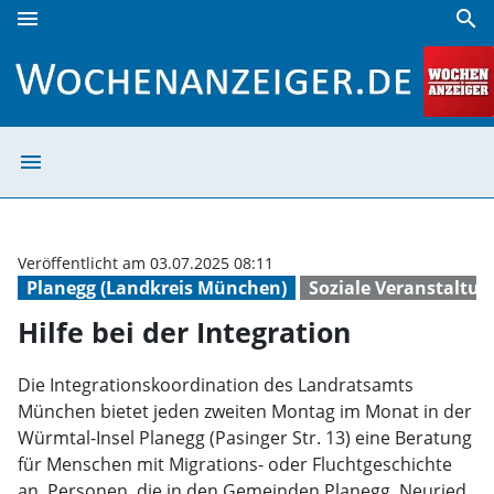
menu
search
Hilfe bei der Integration | Wochenanzeiger
menu
Hilfe bei der In
Veröffentlicht am 03.07.2025 08:11
Planegg (Landkreis München)
Soziale Veranstaltu
Hilfe bei der Integration
Die Integrationskoordination des Landratsamts
München bietet jeden zweiten Montag im Monat in der
Würmtal-Insel Planegg (Pasinger Str. 13) eine Beratung
für Menschen mit Migrations- oder Fluchtgeschichte
an. Personen, die in den Gemeinden Planegg, Neuried