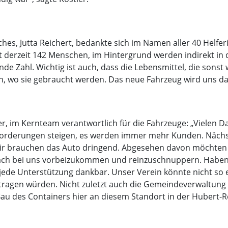
es, Jutta Reichert, bedankte sich im Namen aller 40 Helferi
 derzeit 142 Menschen, im Hintergrund werden indirekt in 
ende Zahl. Wichtig ist auch, dass die Lebensmittel, die so
, wo sie gebraucht werden. Das neue Fahrzeug wird uns dab
, im Kernteam verantwortlich für die Fahrzeuge: „Vielen D
forderungen steigen, es werden immer mehr Kunden. Nächste
 Wir brauchen das Auto dringend. Abgesehen davon möchten 
ach bei uns vorbeizukommen und reinzuschnuppern. Haben
jede Unterstützung dankbar. Unser Verein könnte nicht so eff
etragen würden. Nicht zuletzt auch die Gemeindeverwaltung 
au des Containers hier an diesem Standort in der Hubert-R