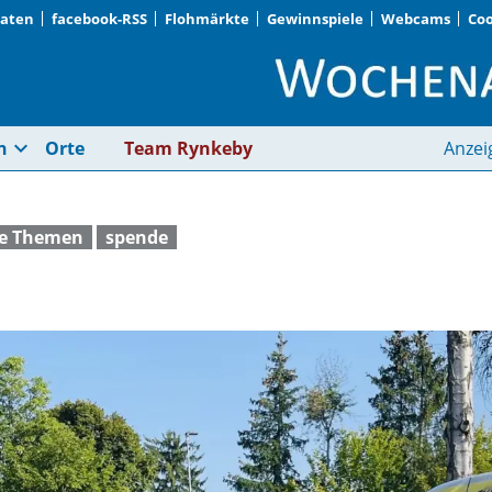
Daten
facebook-RSS
Flohmärkte
Gewinnspiele
Webcams
Coo
Hilfe auf vier Räder
expand_more
n
Orte
Team Rynkeby
Anzei
le Themen
spende