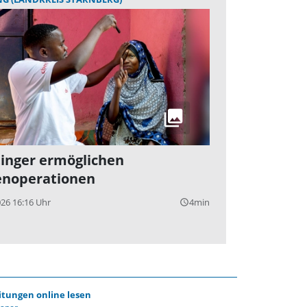
inger ermöglichen
noperationen
026 16:16 Uhr
4min
query_builder
itungen online lesen