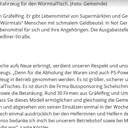
e Fahrzeug für den WürmtalTisch. (Foto: Gemeinde)
 in Gräfelfing. Er gibt Lebensmittel von Supermärkten und Ge
des Würmtals“ Menschen mit schmalem Geldbeutel. In Not Ge
ensmittel für sich und ihre Angehörigen. Die Ausgabestell
eißner-Straße.
oche aufs Neue erbringt, verdient unseren Respekt und uns
zeugs. „Denn für die Abholung der Waren sind auch PS-Powe
eug in Betrieb genommen werden. Es ist größer, sicherer u
alTisches. Es ist durch die Firma Bussponsoring Sichelschm
owie die Betankung. Rund 30 Firmen aus Gräfelfing und Umg
ass Sie dieses Modell ermöglichen und gleichzeitig die Gem
n und abgesehen von seinen Einsätzen einmal in der Woch
ch einmal ausdrücklich bei den Helferinnen und Helfern de
benso bedanke ich mich bei unserem Betriebshof sowie bei
dig war“, sagte Köstler.