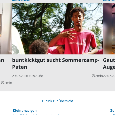
an
buntkicktgut sucht Sommercamp-
Gaut
Paten
Auge
29.07.2026 10:57 Uhr
2min
22.07.2
query_builder
2min
query_builder
zurück zur Übersicht
Kleinanzeigen
Ze