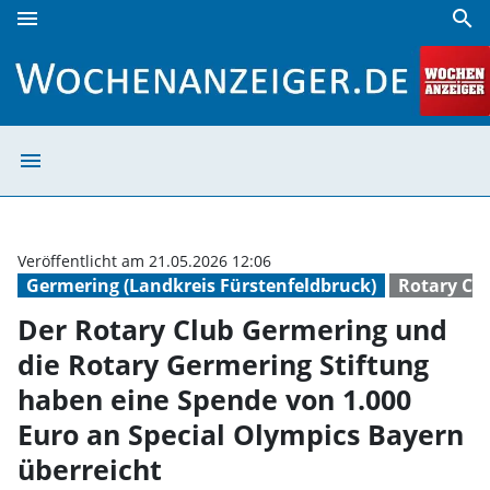
menu
search
Der Rotary Club Germering und die Rotary Germering Stift
menu
Der Rotary Club
Veröffentlicht am 21.05.2026 12:06
Germering (Landkreis Fürstenfeldbruck)
Rotary Cl
Der Rotary Club Germering und
die Rotary Germering Stiftung
haben eine Spende von 1.000
Euro an Special Olympics Bayern
überreicht