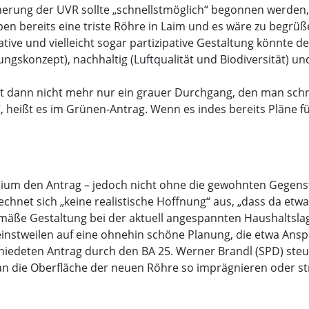
erung der UVR sollte „schnellstmöglich“ begonnen werden, he
ben bereits eine triste Röhre in Laim und es wäre zu begrü
ative und vielleicht sogar partizipative Gestaltung könnte 
gskonzept), nachhaltig (Luftqualität und Biodiversität) und
t dann nicht mehr nur ein grauer Durchgang, den man schn
 heißt es im Grünen-Antrag. Wenn es indes bereits Pläne fü
um den Antrag – jedoch nicht ohne die gewohnten Gegensti
hnet sich „keine realistische Hoffnung“ aus, „dass da etw
äße Gestaltung bei der aktuell angespannten Haushaltsla
nstweilen auf eine ohnehin schöne Planung, die etwa Ansp
hiedeten Antrag durch den BA 25. Werner Brandl (SPD) steu
n die Oberfläche der neuen Röhre so imprägnieren oder stre