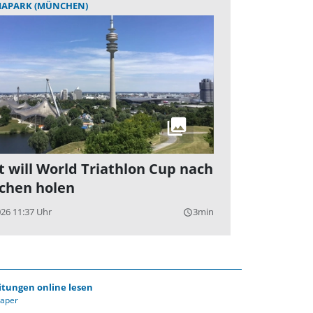
IAPARK (MÜNCHEN)
t will World Triathlon Cup nach
chen holen
026 11:37 Uhr
3min
query_builder
itungen online lesen
Paper