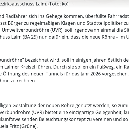
zirksausschuss Laim. (Foto: kö)
d Radfahrer sich ins Gehege kommen, überfüllte Fahrradstä
asst Bürger zu regelmäßigen Klagen und Stadtteilpolitiker 
Umweltverbundröhre (UVR), soll irgendwann einmal die Situa
huss Laim (BA 25) nun dafür ein, dass die neue Röhre – im 
undröhre“ bezeichnet wird, soll in einigen Jahren östlich
Laimer Kreisel führen. Durch sie sollen ein Fußweg, ein 
e Öffnung des neuen Tunnels für das Jahr 2026 vorgesehen.
nahme zu rechnen.
fälligen Gestaltung der neuen Röhre genutzt werden, so zum
verbundröhre (UVR) bietet eine einzigartige Gelegenheit, k
nftsweisenden Beleuchtungskonzept zu vereinen und so da
ela Fritz (Grüne).