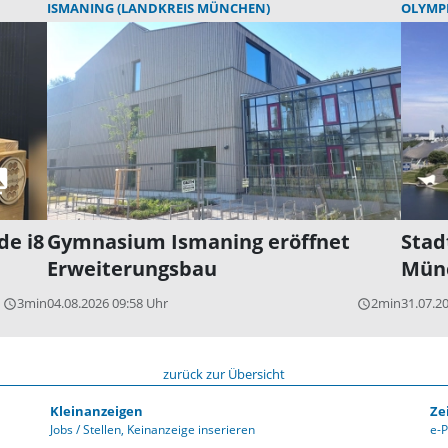
ISMANING (LANDKREIS MÜNCHEN)
OLYMP
de i8
Gymnasium Ismaning eröffnet
Stad
Erweiterungsbau
Mün
3min
04.08.2026 09:58 Uhr
2min
31.07.2
query_builder
query_builder
zurück zur Übersicht
Kleinanzeigen
Ze
Jobs / Stellen
Keinanzeige inserieren
e-