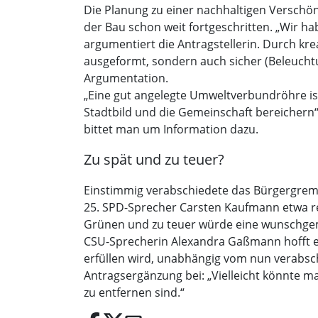
Die Planung zu einer nachhaltigen Verschön
der Bau schon weit fortgeschritten. „Wir ha
argumentiert die Antragstellerin. Durch kre
ausgeformt, sondern auch sicher (Beleuchtun
Argumentation.
„Eine gut angelegte Umweltverbundröhre is
Stadtbild und die Gemeinschaft bereichern“,
bittet man um Information dazu.
Zu spät und zu teuer?
Einstimmig verabschiedete das Bürgergremi
25. SPD-Sprecher Carsten Kaufmann etwa rec
Grünen und zu teuer würde eine wunschgem
CSU-Sprecherin Alexandra Gaßmann hofft ei
erfüllen wird, unabhängig vom nun verabsc
Antragsergänzung bei: „Vielleicht könnte ma
zu entfernen sind.“