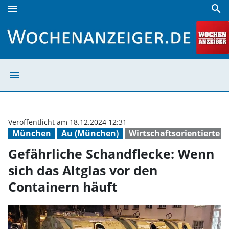
menu
search
Gefährliche Schandflecke: Wenn sich das Altglas vor den C
menu
Gefährliche Sch
Veröffentlicht am 18.12.2024 12:31
München
Au (München)
Wirtschaftsorientierte 
Gefährliche Schandflecke: Wenn
sich das Altglas vor den
Containern häuft