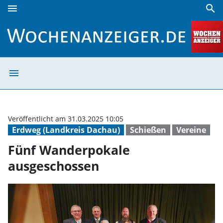
menu
search
Fünf Wanderpokale ausgeschossen | Wochenanzeiger
menu
Fünf Wanderpok
Veröffentlicht am 31.03.2025 10:05
Erdweg (Landkreis Dachau)
Schießen
Vereine
Fünf Wanderpokale
ausgeschossen