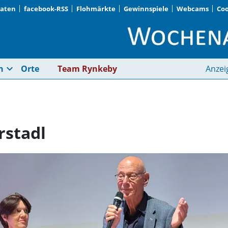
Daten
facebook-RSS
Flohmärkte
Gewinnspiele
Webcams
Coo
FSFF: Leibniz im Pfar
expand_more
n
Orte
Team Rynkeby
Anzei
rstadl