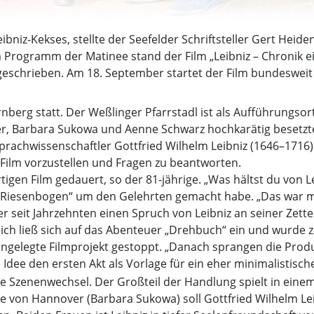
ibniz-Kekses, stellte der Seefelder Schriftsteller Gert Heid
 Programm der Matinee stand der Film „Leibniz – Chronik e
geschrieben. Am 18. September startet der Film bundesweit
nberg statt. Der Weßlinger Pfarrstadl ist als Aufführungsor
ger, Barbara Sukowa und Aenne Schwarz hochkarätig besetzte
prachwissenschaftler Gottfried Wilhelm Leibniz (1646–1716
ilm vorzustellen und Fragen zu beantworten.
igen Film gedauert, so der 81-jährige. „Was hältst du von Le
 Riesenbogen“ um den Gelehrten gemacht habe. „Das war mi
ass er seit Jahrzehnten einen Spruch von Leibniz an seiner Z
eich ließ sich auf das Abenteuer „Drehbuch“ ein und wurde
gelegte Filmprojekt gestoppt. „Danach sprangen die Produ
e Idee den ersten Akt als Vorlage für ein eher minimalistis
e Szenenwechsel. Der Großteil der Handlung spielt in einem
 von Hannover (Barbara Sukowa) soll Gottfried Wilhelm Leib