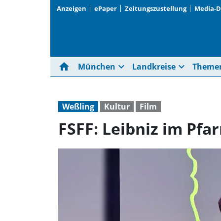
Anzeigen
ePaper
Zeitungszustellung
Media-
home
expand_more
expand_more
München
Landkreise
Theme
Weßling
Kultur
Film
FSFF: Leibniz im Pfar