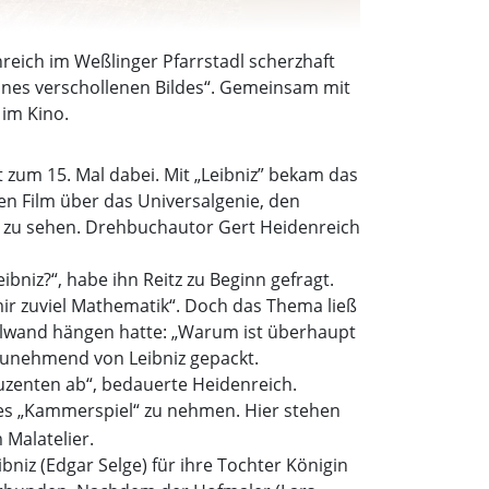
enreich im Weßlinger Pfarrstadl scherzhaft
ines verschollenen Bildes“. Gemeinsam mit
 im Kino.
t zum 15. Mal dabei. Mit „Leibniz” bekam das
n Film über das Universalgenie, den
) zu sehen. Drehbuchautor Gert Heidenreich
ibniz?“, habe ihn Reitz zu Beginn gefragt.
r zuviel Mathematik“. Doch das Thema ließ
ettelwand hängen hatte: „Warum ist überhaupt
 zunehmend von Leibniz gepackt.
zenten ab“, bedauerte Heidenreich.
ches „Kammerspiel“ zu nehmen. Hier stehen
 Malatelier.
niz (Edgar Selge) für ihre Tochter Königin