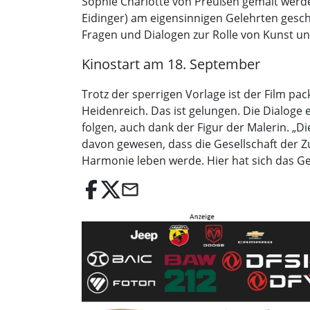
Sophie Charlotte von Preußen gemalt werden
Eidinger) am eigensinnigen Gelehrten gesche
Fragen und Dialogen zur Rolle von Kunst un
Kinostart am 18. September
Trotz der sperrigen Vorlage ist der Film pac
Heidenreich. Das ist gelungen. Die Dialoge 
folgen, auch dank der Figur der Malerin. „Di
davon gewesen, dass die Gesellschaft der Z
Harmonie leben werde. Hier hat sich das Gen
email