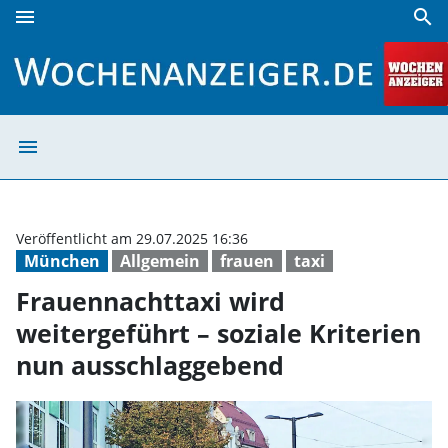
menu
search
Frauennachttaxi wird weitergeführt – soziale Kriterien n
menu
Frauennachttaxi
Veröffentlicht am 29.07.2025 16:36
München
Allgemein
frauen
taxi
Frauennachttaxi wird
weitergeführt – soziale Kriterien
nun ausschlaggebend