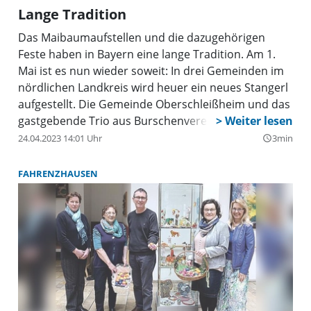
Lange Tradition
Das Maibaumaufstellen und die dazugehörigen
Feste haben in Bayern eine lange Tradition. Am 1.
Mai ist es nun wieder soweit: In drei Gemeinden im
nördlichen Landkreis wird heuer ein neues Stangerl
aufgestellt. Die Gemeinde Oberschleißheim und das
gastgebende Trio aus Burschenverein mit
Deandlgruppn, Trachtenverein Birkenstoana Stamm
24.04.2023 14:01 Uhr
3min
query_builder
und Remonte Bräu Schleißheim lädt zum nunmehr
dritten Male zur traditionellen Maifeier auf den
FAHRENZHAUSEN
Bürgerplatz ein. Um 11 Uhr geht’s los mit einem
Umzug des Maibaums zum Bürgerplatz. Dort
beginnt dann unter der Begleitung der
Oberschleißheimer Schlosspfeiffer und der
Unterföhringer Böllerschützen um 11.30 Uhr das
Aufstellen. Gegen 12.30 Uhr steht dann hoffentlich
der Baum und Bürgermeister Markus Böck eröffnet
die Maifeierlichkeiten.