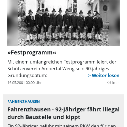
»Festprogramm«
Mit einem umfangreichen Festprogramm feiert der
Schützenverein Ampertal Weng sein 90-jähriges
Gründungsdatum:
16.05.2001 00:00 Uhr
1min
query_builder
FAHRENZHAUSEN
Fahrenzhausen · 92-Jähriger fährt illegal
durch Baustelle und kippt
Ein 92-Jähriger befuhr mit seinem PKW den für den