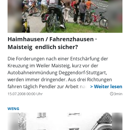
Haimhausen / Fahrenzhausen ·
Maisteig  endlich sicher?
Die Forderungen nach einer Entschärfung der
Kreuzung im Weiler Maisteig, kurz vor der
Autobahneinmündung Deggendorf-Stuttgart,
werden immer dringender. Aus drei Richtungen
fahren täglich Pendler zur Arbeit nach München und
wieder zurück.
15.07.2008 00:00 Uhr
3min
query_builder
WENG