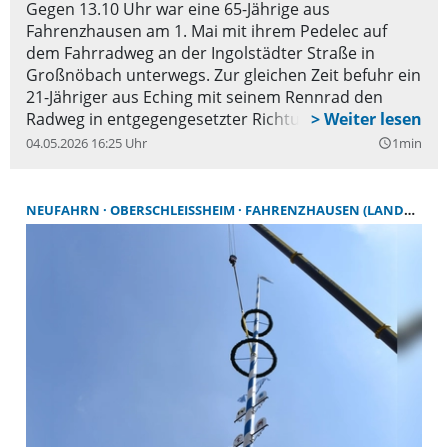
Gegen 13.10 Uhr war eine 65-Jährige aus
Fahrenzhausen am 1. Mai mit ihrem Pedelec auf
dem Fahrradweg an der Ingolstädter Straße in
Großnöbach unterwegs. Zur gleichen Zeit befuhr ein
21-Jähriger aus Eching mit seinem Rennrad den
Radweg in entgegengesetzter Richtung. Die Fahrerin
des Pedelecs fuhr an einer unübersichtlichen Stelle
04.05.2026 16:25 Uhr
1min
query_builder
auf der linken Seite des Radweges, weshalb es zum
Zusammenstoß der beiden Radfahrer kam und
diese zu Boden stürzten. Die 65-Jährige zog sich
NEUFAHRN
OBERSCHLEISSHEIM
FAHRENZHAUSEN (LANDKREIS FREISING)
dabei eine Kopfverletzung zu und wurde mit dem
Rettungshubschrauber ins Krankenhaus gebracht.
Der Rennradfahrer zog sich glücklicherweise nur
einige Schürfwunden zu. Beide Fahrräder wurden
stark beschädigt und waren nicht mehr fahrbereit.