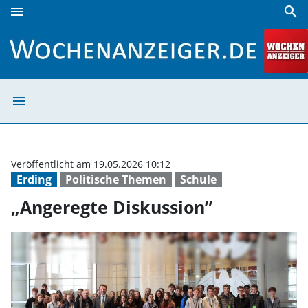
menu
search
„Angeregte Diskussion” | Wochenanzeiger
menu
„Angeregte Disk
Veröffentlicht am 19.05.2026 10:12
Erding
Politische Themen
Schule
„Angeregte Diskussion”