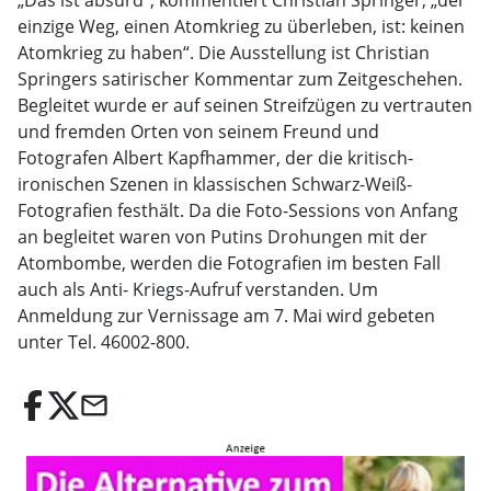
„Das ist absurd“, kommentiert Christian Springer, „der
einzige Weg, einen Atomkrieg zu überleben, ist: keinen
Atomkrieg zu haben“. Die Ausstellung ist Christian
Springers satirischer Kommentar zum Zeitgeschehen.
Begleitet wurde er auf seinen Streifzügen zu vertrauten
und fremden Orten von seinem Freund und
Fotografen Albert Kapfhammer, der die kritisch-
ironischen Szenen in klassischen Schwarz-Weiß-
Fotografien festhält. Da die Foto-Sessions von Anfang
an begleitet waren von Putins Drohungen mit der
Atombombe, werden die Fotografien im besten Fall
auch als Anti- Kriegs-Aufruf verstanden. Um
Anmeldung zur Vernissage am 7. Mai wird gebeten
unter Tel. 46002-800.
email