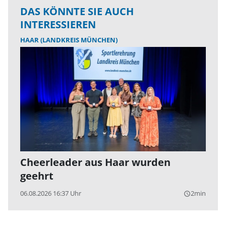
DAS KÖNNTE SIE AUCH
INTERESSIEREN
HAAR (LANDKREIS MÜNCHEN)
Cheerleader aus Haar wurden
geehrt
06.08.2026 16:37 Uhr
2min
query_builder