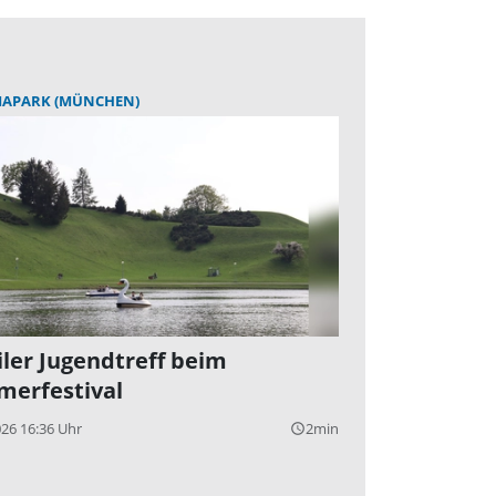
IAPARK (MÜNCHEN)
ler Jugendtreff beim
erfestival
026 16:36 Uhr
2min
query_builder