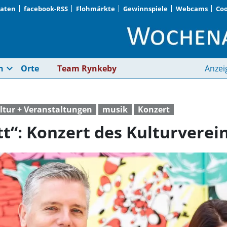
Daten
facebook-RSS
Flohmärkte
Gewinnspiele
Webcams
Coo
„Duo – Trio – Quartet
expand_more
n
Orte
Team Rynkeby
Anzei
ltur + Veranstaltungen
musik
Konzert
tt“: Konzert des Kulturverei