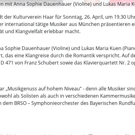
 mit Anna Sophie Dauenhauer (Violine) und Lukas Maria Kue
t der Kulturverein Haar für Sonntag, 26. April, um 19.30 Uh
Vier international tätige Musiker aus München präsentieren
 und Klangvielfalt erlebbar macht.
 Sophie Dauenhauer (Violine) und Lukas Maria Kuen (Piano
ert, das eine Klangreise durch die Romantik verspricht. Auf
z D 471 von Franz Schubert sowie das Klavierquartett Nr. 2
aar „Musikgenuss auf hohem Niveau” - denn alle Musiker si
 sowohl als Solisten als auch in verschiedenen Kammermusi
m dem BRSO – Symphonieorchester des Bayerischen Rundfunk