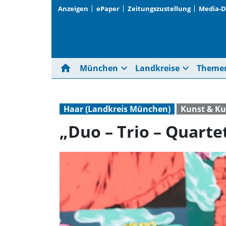
Anzeigen
ePaper
Zeitungszustellung
Media-
home
expand_more
expand_more
München
Landkreise
Theme
Haar (Landkreis München)
Kunst & Ku
„Duo – Trio – Quarte