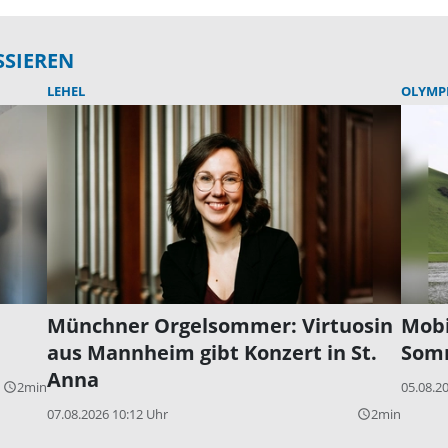
SSIEREN
LEHEL
OLYMP
Münchner Orgelsommer: Virtuosin
Mobi
aus Mannheim gibt Konzert in St.
Somm
Anna
2min
05.08.2
query_builder
07.08.2026 10:12 Uhr
2min
query_builder