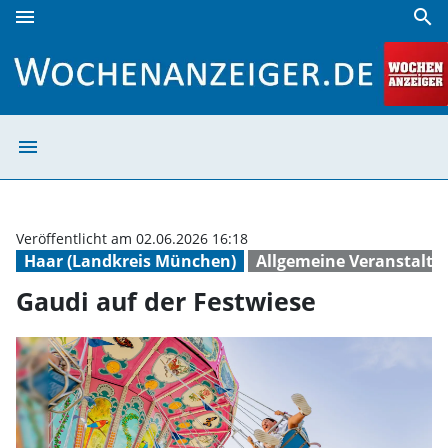
menu
search
Gaudi auf der Festwiese | Wochenanzeiger
menu
Gaudi auf der F
Veröffentlicht am 02.06.2026 16:18
Haar (Landkreis München)
Allgemeine Veranstalt
Gaudi auf der Festwiese