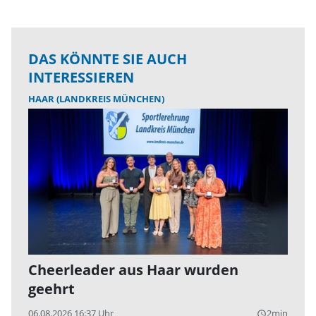
DAS KÖNNTE SIE AUCH
INTERESSIEREN
HAAR (LANDKREIS MÜNCHEN)
Cheerleader aus Haar wurden
geehrt
06.08.2026 16:37 Uhr
2min
query_builder