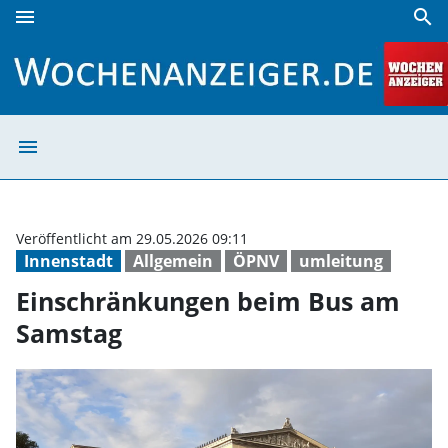
menu
search
Einschränkungen beim Bus am Samstag | Wochenanzeiger
menu
Einschränkunge
Veröffentlicht am 29.05.2026 09:11
Innenstadt
Allgemein
ÖPNV
umleitung
Einschränkungen beim Bus am
Samstag