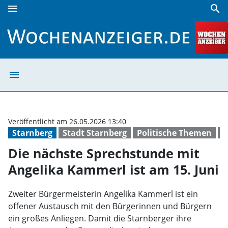
menu
search
Die nächste Sprechstunde mit Angelika Kammerl ist am 15.
menu
Die nächste Spr
Veröffentlicht am 26.05.2026 13:40
Starnberg
Stadt Starnberg
Politische Themen
B
Die nächste Sprechstunde mit
Angelika Kammerl ist am 15. Juni
Zweiter Bürgermeisterin Angelika Kammerl ist ein
offener Austausch mit den Bürgerinnen und Bürgern
ein großes Anliegen. Damit die Starnberger ihre