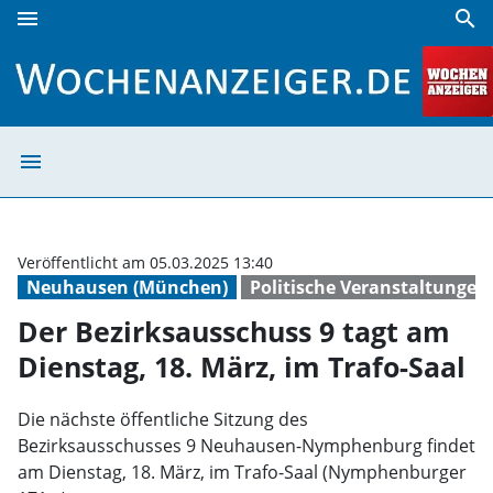
menu
search
Der Bezirksausschuss 9 tagt am Dienstag, 18. März, im Tra
menu
Der Bezirksaussc
Veröffentlicht am 05.03.2025 13:40
Neuhausen (München)
Politische Veranstaltungen
Der Bezirksausschuss 9 tagt am
Dienstag, 18. März, im Trafo-Saal
Die nächste öffentliche Sitzung des
Bezirksausschusses 9 Neuhausen-Nymphenburg findet
am Dienstag, 18. März, im Trafo-Saal (Nymphenburger