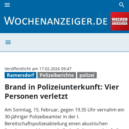
menu
search
Brand in Polizeiunterkunft: Vier Personen verletzt | Woche
menu
Brand in Polizei
Veröffentlicht am 17.02.2026 09:47
Ramersdorf
Polizeiberichte
polizei
Brand in Polizeiunterkunft: Vier
Personen verletzt
Am Sonntag, 15. Februar, gegen 19.35 Uhr vernahm ein
30-jähriger Polizeibeamter in der I.
Bereitschaftspolizeiabteilung einen akustischen