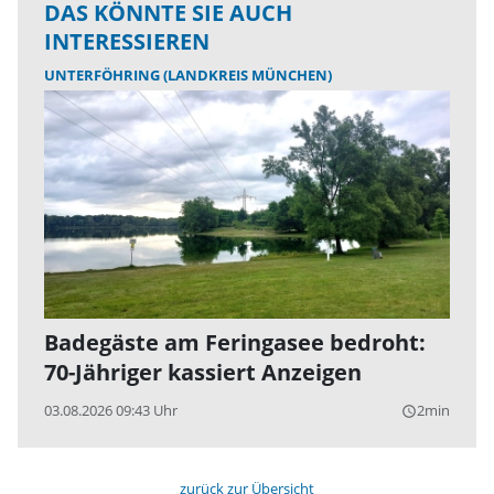
DAS KÖNNTE SIE AUCH
INTERESSIEREN
UNTERFÖHRING (LANDKREIS MÜNCHEN)
Badegäste am Feringasee bedroht:
70-Jähriger kassiert Anzeigen
03.08.2026 09:43 Uhr
2min
query_builder
zurück zur Übersicht