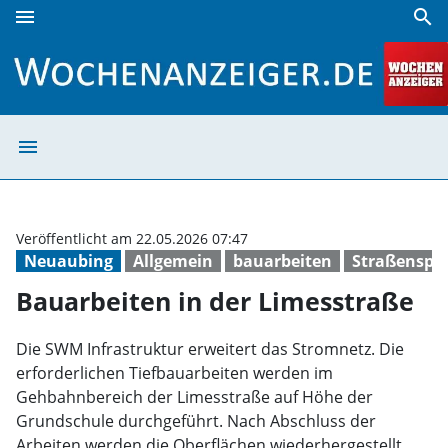
menu
search
Bauarbeiten in der Limesstraße | Wochenanzeiger
menu
Bauarbeiten in 
Veröffentlicht am 22.05.2026 07:47
Neuaubing
Allgemein
bauarbeiten
Straßenspe
Bauarbeiten in der Limesstraße
Die SWM Infrastruktur erweitert das Stromnetz. Die
erforderlichen Tiefbauarbeiten werden im
Gehbahnbereich der Limesstraße auf Höhe der
Grundschule durchgeführt. Nach Abschluss der
Arbeiten werden die Oberflächen wiederhergestellt.