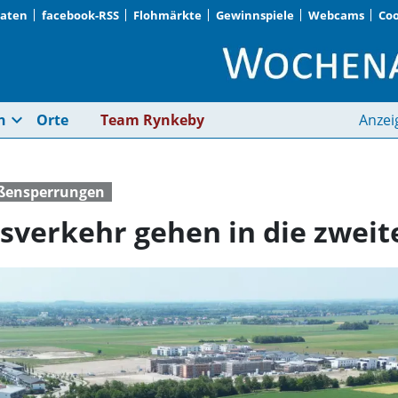
Daten
facebook-RSS
Flohmärkte
Gewinnspiele
Webcams
Coo
Bauarbeiten am Kreis
expand_more
n
Orte
Team Rynkeby
Anzei
ßensperrungen
sverkehr gehen in die zweit