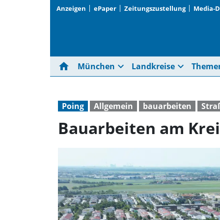
Anzeigen
ePaper
Zeitungszustellung
Media-
home
expand_more
expand_more
München
Landkreise
Theme
Poing
Allgemein
bauarbeiten
Stra
Bauarbeiten am Krei