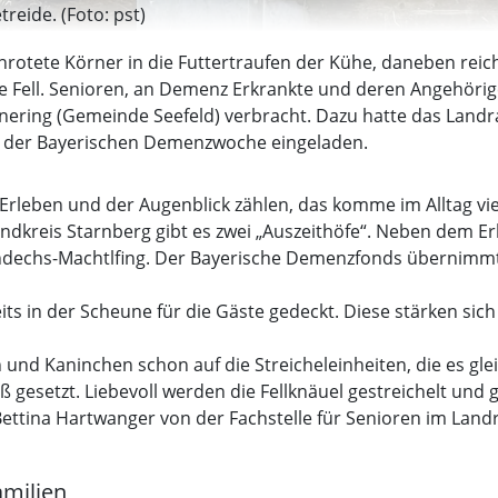
reide. (Foto: pst)
rotete Körner in die Futtertraufen der Kühe, daneben reich
ne Fell. Senioren, an Demenz Erkrankte und deren Angehöri
Unering (Gemeinde Seefeld) verbracht. Dazu hatte das Land
der Bayerischen Demenzwoche eingeladen.
rleben und der Augenblick zählen, das komme im Alltag viel 
ndkreis Starnberg gibt es zwei „Auszeithöfe“. Neben dem E
ndechs-Machtlfing. Der Bayerische Demenzfonds übernimmt d
ts in der Scheune für die Gäste gedeckt. Diese stärken sic
 und Kaninchen schon auf die Streicheleinheiten, die es g
ß gesetzt. Liebevoll werden die Fellknäuel gestreichelt und 
ttina Hartwanger von der Fachstelle für Senioren im Landr
milien