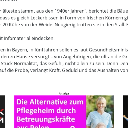
r älteste stammt aus den 1940er Jahren“, berichtet die Bäu
s es gleich Leckerbissen in Form von frischen Körnern gibt
 20 Kühe von der Weide. Neugierig trotten sie in den Stall.
t Infomaterial eindecken.
 in Bayern, in fünf Jahren sollen es laut Gesundheitsminist
werden zu Hause versorgt – von Angehörigen, die oft an die
ück Normalität, das Gefühl, nicht allein zu sein. Denn Deme
e auf die Probe, verlangt Kraft, Geduld und das Aushalten v