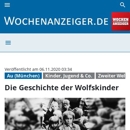
menu
search
Die Geschichte der Wolfskinder | Wochenanzeiger
menu
Die Geschichte 
Veröffentlicht am 06.11.2020 03:34
Au (München)
Kinder, Jugend & Co.
Zweiter Weltk
Die Geschichte der Wolfskinder