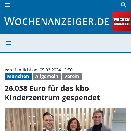
menu
search
26.058 Euro für das kbo-Kinderzentrum gespendet | Woch
menu
26.058 Euro für
Veröffentlicht am 05.03.2024 15:50
München
Allgemein
Verein
26.058 Euro für das kbo-
Kinderzentrum gespendet