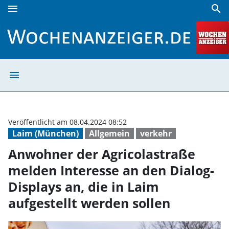
menu
search
Anwohner der Agricolastraße melden Interesse an den Dialo
menu
Anwohner der Agr
Veröffentlicht am 08.04.2024 08:52
Laim (München)
Allgemein
verkehr
Anwohner der Agricolastraße
melden Interesse an den Dialog-
Displays an, die in Laim
aufgestellt werden sollen