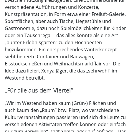
Zwischennutzung freizugeben. Eine Sommerbühne für
verschiedene Aufführungen und Konzerte,
Kunstpräsentation, in Form etwa einer Freiluft-Galerie,
Sportflächen, aber auch Tische, Liegestühle und
Gastronomie, dazu noch Spielmöglichkeiten für Kinder
oder ein Tauschregal – das alles könnte als eine Art
„bunter Erlebnisgarten“ zu den Hochbeeten
hinzukommen. Ein entsprechendes Winterkonzept
sieht beheizte Container und Bauwagen,
Eisstockschießen und Weihnachtsmarktflair vor. Die
Idee dazu liefert Xenya Jäger, die das „sehrwohl“ im
Westend betreibt.
„Für alle aus dem Viertel“
„Wir im Westend haben kaum (Grün-) Flächen und
auch kaum den „Raum” bzw. Platz, wo verschiedene
Kulturveranstaltungen passieren und sich die Leute zu
verschiedenen Aktivitäten treffen können oder einfach
nur zum Verweilen“, sagt Xenya Jäger auf Anfrage. „Das