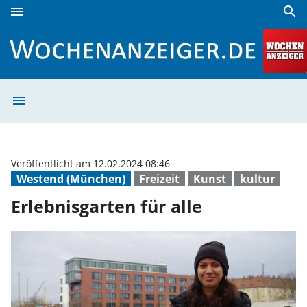
menu
search
Erlebnisgarten für alle | Wochenanzeiger
menu
Erlebnisgarten f
Veröffentlicht am 12.02.2024 08:46
Westend (München)
Freizeit
Kunst
kultur
Erlebnisgarten für alle