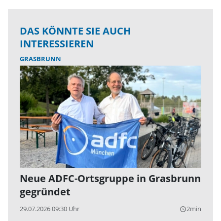
DAS KÖNNTE SIE AUCH
INTERESSIEREN
GRASBRUNN
Neue ADFC-Ortsgruppe in Grasbrunn
gegründet
29.07.2026 09:30 Uhr
2min
query_builder