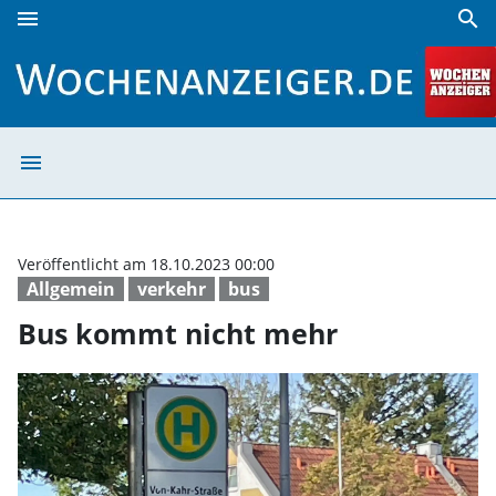
menu
search
Bus kommt nicht mehr | Wochenanzeiger
menu
Bus kommt nich
Veröffentlicht am 18.10.2023 00:00
Allgemein
verkehr
bus
Bus kommt nicht mehr