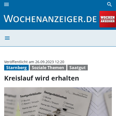
menu
search
Kreislauf wird erhalten | Wochenanzeiger
menu
Kreislauf wird 
Veröffentlicht am 26.09.2023 12:20
Starnberg
Soziale Themen
Saatgut
Kreislauf wird erhalten