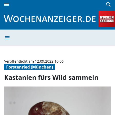
menu
search
Kastanien fürs Wild sammeln | Wochenanzeiger
menu
Kastanien fürs 
Veröffentlicht am 12.09.2022 10:06
Forstenried (München)
Kastanien fürs Wild sammeln