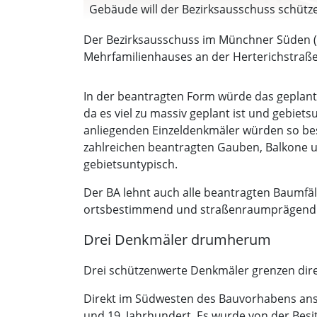
Gebäude will der Bezirksausschuss schützen
Der Bezirksausschuss im Münchner Süden (B
Mehrfamilienhauses an der Herterichstraße
In der beantragten Form würde das geplan
da es viel zu massiv geplant ist und gebiet
anliegenden Einzeldenkmäler würden so bes
zahlreichen beantragten Gauben, Balkone 
gebietsuntypisch.
Der BA lehnt auch alle beantragten Baumfäl
ortsbestimmend und straßenraumprägend 
Drei Denkmäler drumherum
Drei schützenwerte Denkmäler grenzen dir
Direkt im Südwesten des Bauvorhabens ansc
und 19. Jahrhundert. Es wurde von der Besitz