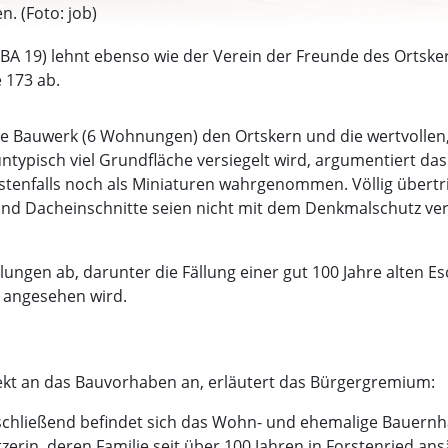
. (Foto: job)
A 19) lehnt ebenso wie der Verein der Freunde des Ortske
 173 ab.
te Bauwerk (6 Wohnungen) den Ortskern und die wertvolle
suntypisch viel Grundfläche versiegelt wird, argumentiert d
tenfalls noch als Miniaturen wahrgenommen. Völlig übert
und Dacheinschnitte seien nicht mit dem Denkmalschutz ve
lungen ab, darunter die Fällung einer gut 100 Jahre alten 
angesehen wird.
ekt an das Bauvorhaben an, erläutert das Bürgergremium:
hließend befindet sich das Wohn- und ehemalige Bauernha
erin, deren Familie seit über 100 Jahren in Forstenried ansä