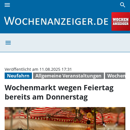
menu
search
Wochenmarkt wegen Feiertag bereits am Donnerstag | Wo
menu
Wochenmarkt we
Veröffentlicht am 11.08.2025 17:31
Neufahrn
Allgemeine Veranstaltungen
Wochenm
Wochenmarkt wegen Feiertag
bereits am Donnerstag