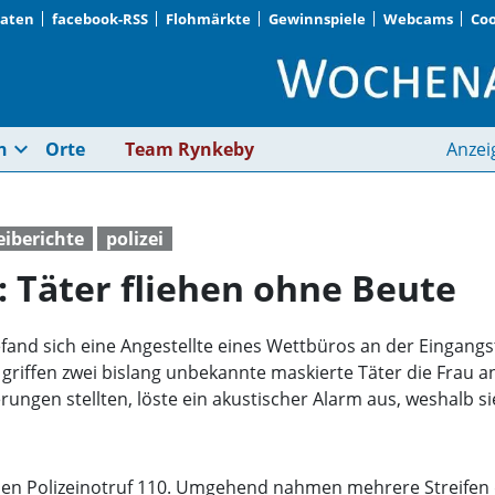
Daten
facebook-RSS
Flohmärkte
Gewinnspiele
Webcams
Coo
Wettbüro überfallen:
expand_more
n
Orte
Team Rynkeby
Anzei
eiberichte
polizei
: Täter fliehen ohne Beute
fand sich eine Angestellte eines Wettbüros an der Eingangs
riffen zwei bislang unbekannte maskierte Täter die Frau a
rungen stellten, löste ein akustischer Alarm aus, weshalb 
 den Polizeinotruf 110. Umgehend nahmen mehrere Streifen 