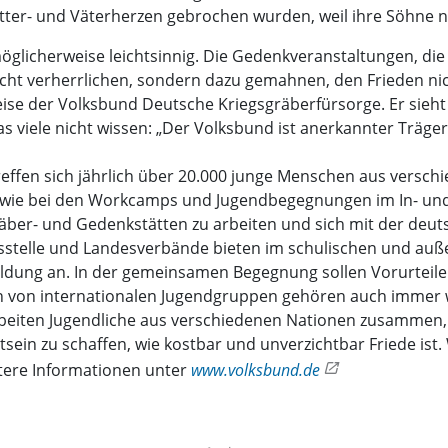
ütter- und Väterherzen gebrochen wurden, weil ihre Söhne 
d möglicherweise leichtsinnig. Die Gedenkveranstaltungen, d
 nicht verherrlichen, sondern dazu gemahnen, den Frieden ni
ise der Volksbund Deutsche Kriegsgräberfürsorge. Er sieht 
Was viele nicht wissen: „Der Volksbund ist anerkannter Träg
reffen sich jährlich über 20.000 junge Menschen aus versch
owie bei den Workcamps und Jugendbegegnungen im In- und
gräber- und Gedenkstätten zu arbeiten und sich mit der de
sstelle und Landesverbände bieten im schulischen und auße
bildung an. In der gemeinsamen Begegnung sollen Vorurte
n von internationalen Jugendgruppen gehören auch immer w
arbeiten Jugendliche aus verschiedenen Nationen zusammen
ein zu schaffen, wie kostbar und unverzichtbar Friede ist
itere Informationen unter
www.volksbund.de