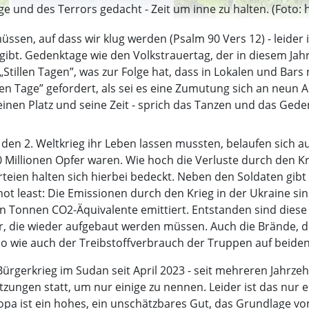
e und des Terrors gedacht - Zeit um inne zu halten. (Foto: 
ssen, auf dass wir klug werden (Psalm 90 Vers 12) - leider 
 gibt. Gedenktage wie den Volkstrauertag, der in diesem Jah
tillen Tagen”, was zur Folge hat, dass in Lokalen und Bars 
len Tage” gefordert, als sei es eine Zumutung sich an neu
seinen Platz und seine Zeit - sprich das Tanzen und das Ged
den 2. Weltkrieg ihr Leben lassen mussten, belaufen sich au
0 Millionen Opfer waren. Wie hoch die Verluste durch den K
eien halten sich hierbei bedeckt. Neben den Soldaten gibt e
 not least: Die Emissionen durch den Krieg in der Ukraine sin
n Tonnen CO2-Äquivalente emittiert. Entstanden sind dies
r, die wieder aufgebaut werden müssen. Auch die Brände, 
 wie auch der Treibstoffverbrauch der Truppen auf beiden
 Bürgerkrieg im Sudan seit April 2023 - seit mehreren Jahrze
ungen statt, um nur einige zu nennen. Leider ist das nur ei
europa ist ein hohes, ein unschätzbares Gut, das Grundlage