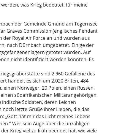
r werden, was Krieg bedeutet, für meine
 Dürnbach der Gemeinde Gmund am Tegernsee
War Graves Commission (englisches Pendant
en der Royal Air Force an und wurden aus
n, nach Dürnbach umgebettet. Einige der
egsgefangenenlagern getötet wurden. Auf
en nicht identifiziert werden konnten. Es
Kriegsgräberstätte sind 2.960 Gefallene des
ert handelt es sich um 2.020 Briten, 484
en, einen Norweger, 20 Polen, einen Russen,
 einen südafrikanischen Militärangehörigen,
 indische Soldaten, deren Leichen
och letzte Grüße ihrer Lieben, die das
n: „Gott hat mir das Licht meines Lebens
ben.” Wer sein Auge über die unzähligen
r Krieg viel zu früh beendet hat, wie viele