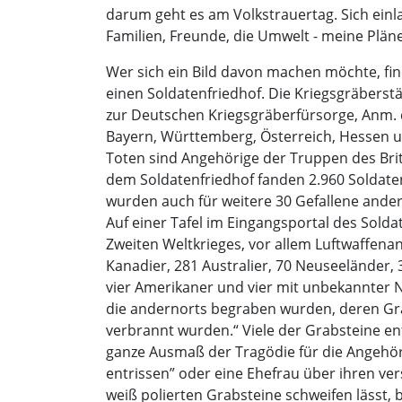
darum geht es am Volkstrauertag. Sich einl
Familien, Freunde, die Umwelt - meine Pläne
Wer sich ein Bild davon machen möchte, f
einen Soldatenfriedhof. Die Kriegsgräber
zur Deutschen Kriegsgräberfürsorge, Anm. d
Bayern, Württemberg, Österreich, Hessen 
Toten sind Angehörige der Truppen des Bri
dem Soldatenfriedhof fanden 2.960 Soldaten
wurden auch für weitere 30 Gefallene ander
Auf einer Tafel im Eingangsportal des Solda
Zweiten Weltkrieges, vor allem Luftwaffenan
Kanadier, 281 Australier, 70 Neuseeländer, 
vier Amerikaner und vier mit unbekannter N
die andernorts begraben wurden, deren Grä
verbrannt wurden.“ Viele der Grabsteine e
ganze Ausmaß der Tragödie für die Angehöri
entrissen” oder eine Ehefrau über ihren ve
weiß polierten Grabsteine schweifen lässt, 