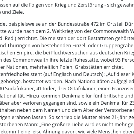
assen auf die Folgen von Krieg und Zerstörung - sich gewah
 und Ziele.
indet beispielsweise an der Bundesstraße 472 im Ortsteil
stätte wurde nach dem 2. Weltkrieg von der Commonwealth 
. Red.) errichtet. Die meisten der dort Bestatteten gehört
und Thüringen von bestehenden Einzel- oder Gruppengräber
tischen Empire, die bei Fluchtversuchen aus deutschen Kri
 des Commonwealth ihre letzte Ruhestätte, wobei 93 Person
er Nationen, mehrheitlich Polen, Grabstätten errichtet.
tenfriedhofes steht (auf Englisch und Deutsch): „Auf dieser 
gehörige, bestattet worden. Nach Nationalitäten aufgeglied
30 Südafrikaner, 41 Inder, drei Ostafrikaner, einen Franzos
ationalität. Hinzu kommen Denkmale für fünf britische und
ber aber verloren gegangen sind, sowie ein Denkmal für 23
nthalten neben dem Namen und dem Alter der Verstorbenen n
gen erahnen lassen. So schrieb die Mutter eines 21-Jährige
rstorbenen Mann: „Eine größere Liebe wird es nicht mehr ge
bekommt eine leise Ahnung davon, wie viele Menschenleben de