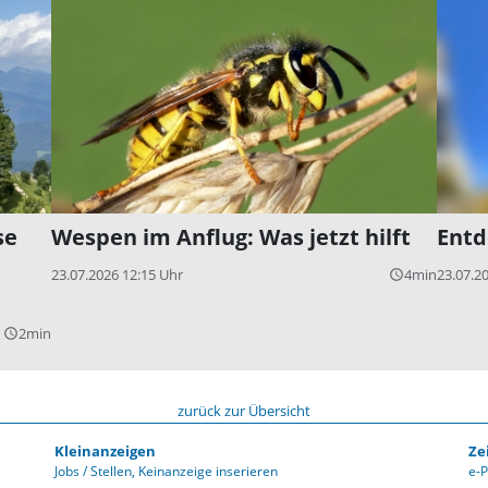
se
Wespen im Anflug: Was jetzt hilft
Entd
23.07.2026 12:15 Uhr
4min
23.07.2
query_builder
2min
query_builder
zurück zur Übersicht
Kleinanzeigen
Ze
Jobs / Stellen
Keinanzeige inserieren
e-