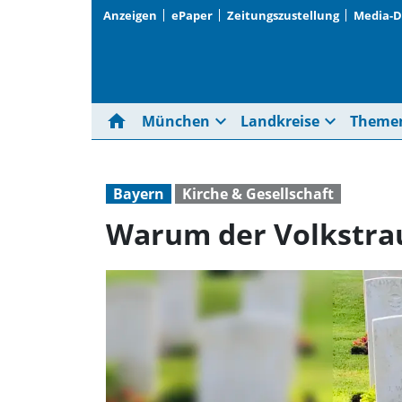
Anzeigen
ePaper
Zeitungszustellung
Media-
home
expand_more
expand_more
München
Landkreise
Theme
Bayern
Kirche & Gesellschaft
Warum der Volkstrau