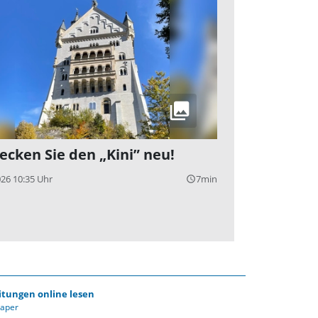
ecken Sie den „Kini” neu!
026 10:35 Uhr
7min
query_builder
itungen online lesen
Paper