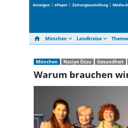
Anzeigen
ePaper
Zeitungszustellung
Media-
home
expand_more
expand_more
München
Landkreise
Theme
München
Naciye Özsu
Gesundheit
Warum brauchen wir 