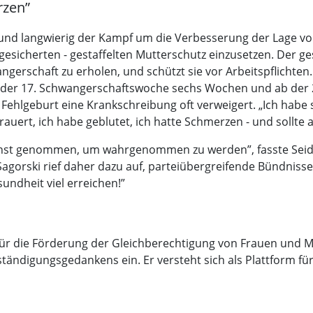
rzen”
und langwierig der Kampf um die Verbesserung der Lage von
ich gesicherten - gestaffelten Mutterschutz einzusetzen. Der 
gerschaft zu erholen, und schützt sie vor Arbeitspflichten
 der 17. Schwangerschaftswoche sechs Wochen und ab der
ehlgeburt eine Krankschreibung oft verweigert. „Ich habe s
trauert, ich habe geblutet, ich hatte Schmerzen - und sollte
rnst genommen, um wahrgenommen zu werden”, fasste Se
 Sagorski rief daher dazu auf, parteiübergreifende Bündniss
undheit viel erreichen!”
ch für die Förderung der Gleichberechtigung von Frauen und
tändigungsgedankens ein. Er versteht sich als Plattform fü