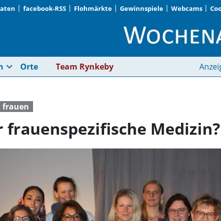
Daten
facebook-RSS
Flohmärkte
Gewinnspiele
Webcams
Coo
Warum brauchen wir 
expand_more
n
Orte
Team Rynkeby
Anzei
frauen
frauenspezifische Medizin?