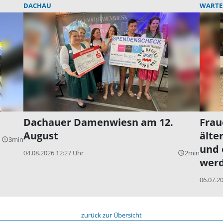
DACHAU
WARTEN
Dachauer Damenwiesn am 12.
Frau
August
älte
3min
query_builder
und 
04.08.2026 12:27 Uhr
2min
query_builder
wer
06.07.2
zurück zur Übersicht