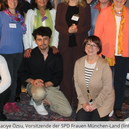
aciye Özsu, Vorsitzende der SPD Frauen München-Land (link