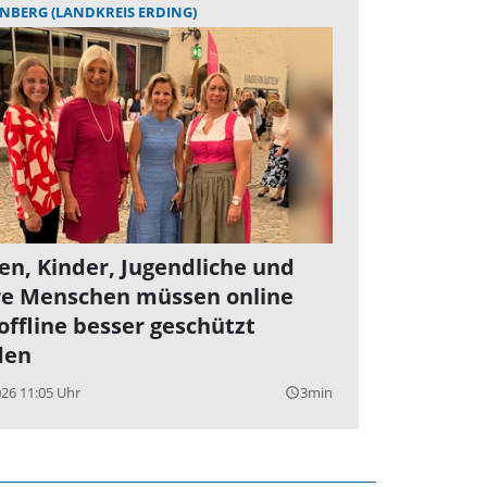
BERG (LANDKREIS ERDING)
en, Kinder, Jugendliche und
re Menschen müssen online
offline besser geschützt
den
026 11:05 Uhr
3min
query_builder