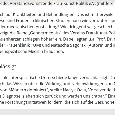
oledo, Vorstandsvorsitzende Frau-Kunst-Politik e.V. (mittlere
nadin Seifert-Klauss (Dritte von rechts). (Foto: job)
ch auf Krankheiten und Behandlungen. Das ist mittlerweile
so sind Frauen in klinischen Studien nach wie vor unterrep
der medizinischen Ausbildung? Wie dringend wir geschlecht
 zeigt die Reihe „Gendermedizin” des Vereins Frau-Kunst-P
enherzen schlagen höher” ein. Dabei legten u.a. Prof. Dr. m
 Frauenklinik TUM) und Natascha Sagorski (Autorin und In
auenspezifische Medizin brauchen.
lässigt
lechterspezifische Unterschiede lange vernachlässigt. Das 
ch das Wissen über die Wirkung und Nebenwirkungen von 
 Männern dominiert”, stellte Naciye Özsu, Vorsitzende d
te Diagnose, ziehen sich zurück und werden unsichtbar.” Ei
e Forschungsinitiativen fördern, die sich auf die Gesundhe