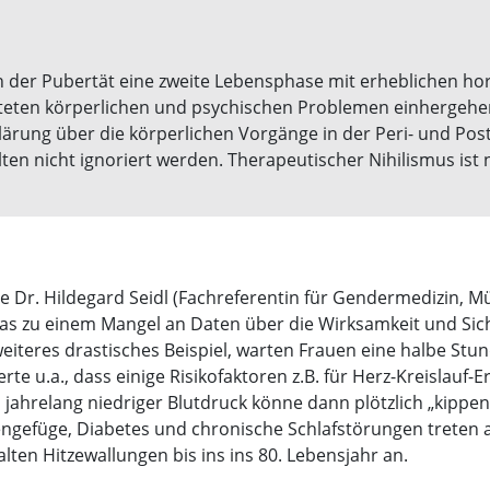
 der Pubertät eine zweite Lebensphase mit erheblichen ho
teten körperlichen und psychischen Problemen einhergehen.
klärung über die körperlichen Vorgänge in der Peri- und P
en nicht ignoriert werden. Therapeutischer Nihilismus ist 
rte Dr. Hildegard Seidl (Fachreferentin für Gendermedizin, M
, was zu einem Mangel an Daten über die Wirksamkeit und S
eiteres drastisches Beispiel, warten Frauen eine halbe Stu
erte u.a., dass einige Risikofaktoren z.B. für Herz-Kreislau
n jahrelang niedriger Blutdruck könne dann plötzlich „kipp
ngefüge, Diabetes und chronische Schlafstörungen treten a
alten Hitzewallungen bis ins ins 80. Lebensjahr an.