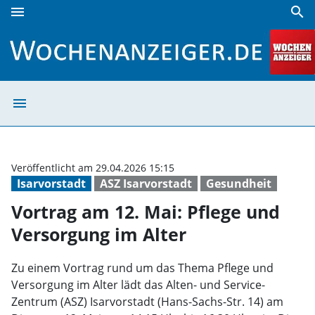
menu
search
Vortrag am 12. Mai: Pflege und Versorgung im Alter | Woc
menu
Vortrag am 12. 
Veröffentlicht am 29.04.2026 15:15
Isarvorstadt
ASZ Isarvorstadt
Gesundheit
Vortrag am 12. Mai: Pflege und
Versorgung im Alter
Zu einem Vortrag rund um das Thema Pflege und
Versorgung im Alter lädt das Alten- und Service-
Zentrum (ASZ) Isarvorstadt (Hans-Sachs-Str. 14) am