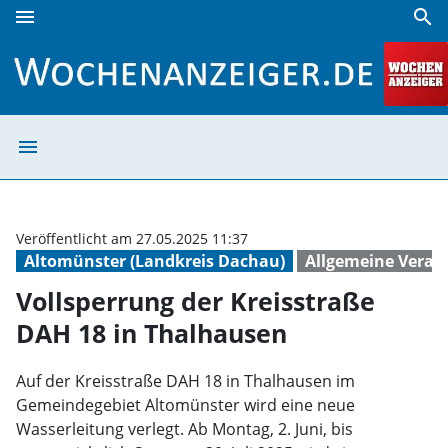
menu
search
Vollsperrung der Kreisstraße DAH 18 in Thalhausen | Woc
menu
Vollsperrung de
Veröffentlicht am 27.05.2025 11:37
Altomünster (Landkreis Dachau)
Allgemeine Veran
Vollsperrung der Kreisstraße
DAH 18 in Thalhausen
Auf der Kreisstraße DAH 18 in Thalhausen im
Gemeindegebiet Altomünster wird eine neue
Wasserleitung verlegt. Ab Montag, 2. Juni, bis