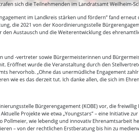
trafen sich die Teilnehmenden im Landratsamt Weilheim-Sc
ngagement im Landkreis stärken und fördern” fand erneut 
ltung, die 2021 von der Koordinierungsstelle Bürgerengage
 für den Austausch und die Weiterentwicklung des ehrenamtl
nen und -vertreter sowie Bürgermeisterinnen und Bürgermei
. Eröffnet wurde die Veranstaltung durch den Stellvertret
amts hervorhob. „Ohne das unermüdliche Engagement zahlre
eren wie es das derzeit tut. Ich danke allen, die sich im Ehr
dinierungsstelle Bürgerengagement (KOBE) vor, die freiwilli
Aktuelle Projekte wie etwa „Youngstars” – eine Initiative z
so Pollmeier, wie lebendig und innovativ Ehrenamtsarbeit he
ieren – von der rechtlichen Erstberatung bis hin zu medie