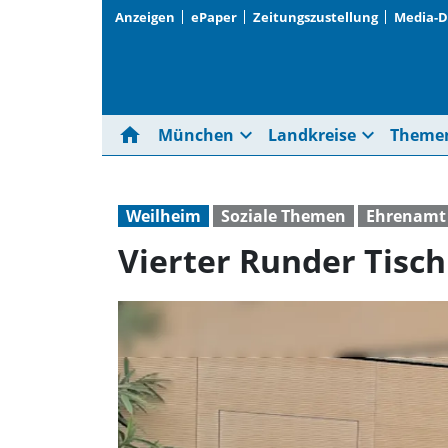
Anzeigen
ePaper
Zeitungszustellung
Media-
home
expand_more
expand_more
München
Landkreise
Theme
Weilheim
Soziale Themen
Ehrenamt
Vierter Runder Tisc