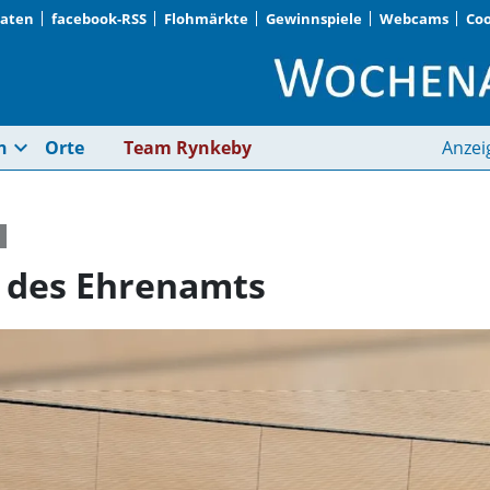
Daten
facebook-RSS
Flohmärkte
Gewinnspiele
Webcams
Coo
Vierter Runder Tisch
expand_more
n
Orte
Team Rynkeby
Anzei
h des Ehrenamts