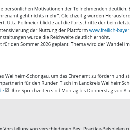
ie persönlichen Motivationen der Teilnehmenden deutlich.
 Ehrenamt geht nichts mehr”. Gleichzeitig wurden Herausfo
t. Utta Pollmeier blickte auf die Fortschritte der beim let
ntensivierung der Nutzung der Plattform
www.freilich-bayer
nstaltungen wurde die Reichweite deutlich erhöht.
st für den Sommer 2026 geplant. Thema wird der Wandel i
ises Weilheim-Schongau, um das Ehrenamt zu fördern und st
artnerin für den Runden Tisch im Landkreis WeilheimSchon
de
. Ihre Sprechzeiten sind Montag bis Donnerstag von 8 b
die Vorstellung von verschiedenen Best Practice-Beispiele