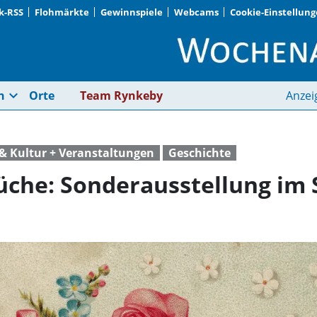
k-RSS
Flohmärkte
Gewinnspiele
Webcams
Cookie-Einstellun
Verschwundene Gerüc
expand_more
n
Orte
Team Rynkeby
Anzei
& Kultur + Veranstaltungen
Geschichte
che: Sonderausstellung im