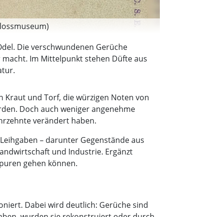
Schlossmuseum)
d Odel. Die verschwundenen Gerüche
 macht. Im Mittelpunkt stehen Düfte aus
tur.
n Kraut und Torf, die würzigen Noten von
werden. Doch auch weniger angenehme
Jahrzehnte verändert haben.
e Leihgaben – darunter Gegenstände aus
ndwirtschaft und Industrie. Ergänzt
spuren gehen können.
oniert. Dabei wird deutlich: Gerüche sind
 haben, wurden sie rekonstruiert oder durch