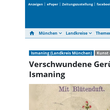
Anzeigen
ePaper
Zeitungszustellung
faceboo
home
expand_more
expand_more
München
Landkreise
Theme
Ismaning (Landkreis München)
Kunst 
Verschwundene Gerü
Ismaning