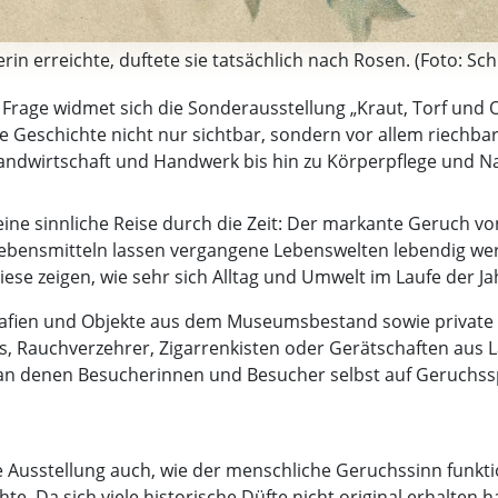
rin erreichte, duftete sie tatsächlich nach Rosen. (Foto: 
r Frage widmet sich die Sonderausstellung „Kraut, Torf un
Geschichte nicht nur sichtbar, sondern vor allem riechbar
andwirtschaft und Handwerk bis hin zu Körperpflege und Na
ne sinnliche Reise durch die Zeit: Der markante Geruch vo
 Lebensmitteln lassen vergangene Lebenswelten lebendig 
iese zeigen, wie sehr sich Alltag und Umwelt im Laufe der 
grafien und Objekte aus dem Museumsbestand sowie privat
 Rauchverzehrer, Zigarrenkisten oder Gerätschaften aus La
 an denen Besucherinnen und Besucher selbst auf Geruchs
e Ausstellung auch, wie der menschliche Geruchssinn funkti
hte. Da sich viele historische Düfte nicht original erhalten