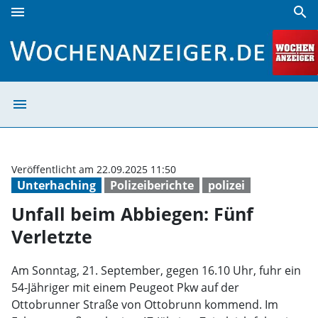
menu
search
Unfall beim Abbiegen: Fünf Verletzte | Wochenanzeiger
menu
Unfall beim Abb
Veröffentlicht am 22.09.2025 11:50
Unterhaching
Polizeiberichte
polizei
Unfall beim Abbiegen: Fünf
Verletzte
Am Sonntag, 21. September, gegen 16.10 Uhr, fuhr ein
54-Jähriger mit einem Peugeot Pkw auf der
Ottobrunner Straße von Ottobrunn kommend. Im