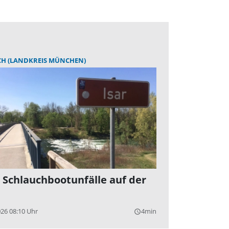
CH (LANDKREIS MÜNCHEN)
 Schlauchbootunfälle auf der
026 08:10 Uhr
4min
query_builder