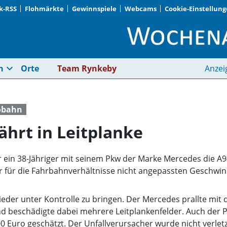
k-RSS
Flohmärkte
Gewinnspiele
Webcams
Cookie-Einstellun
Unfall auf A94: Pkw f
expand_more
n
Orte
Team Rynkeby
Anzei
obahn
ährt in Leitplanke
hr ein 38-Jähriger mit seinem Pkw der Marke Mercedes die A
r für die Fahrbahnverhältnisse nicht angepassten Geschwin
eder unter Kontrolle zu bringen. Der Mercedes prallte mit 
nd beschädigte dabei mehrere Leitplankenfelder. Auch der 
 Euro geschätzt. Der Unfallverursacher wurde nicht verlet