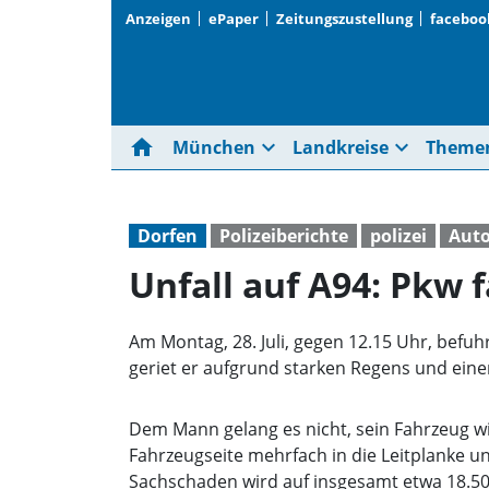
Anzeigen
ePaper
Zeitungszustellung
faceboo
home
expand_more
expand_more
München
Landkreise
Theme
Dorfen
Polizeiberichte
polizei
Aut
Unfall auf A94: Pkw f
Am Montag, 28. Juli, gegen 12.15 Uhr, befu
geriet er aufgrund starken Regens und eine
Dem Mann gelang es nicht, sein Fahrzeug wi
Fahrzeugseite mehrfach in die Leitplanke u
Sachschaden wird auf insgesamt etwa 18.500