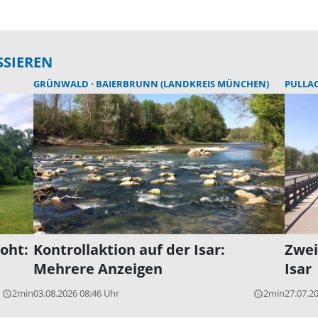
SSIEREN
GRÜNWALD
BAIERBRUNN (LANDKREIS MÜNCHEN)
PULLA
oht:
Kontrollaktion auf der Isar:
Zwei
Mehrere Anzeigen
Isar
2min
03.08.2026 08:46 Uhr
2min
27.07.2
query_builder
query_builder