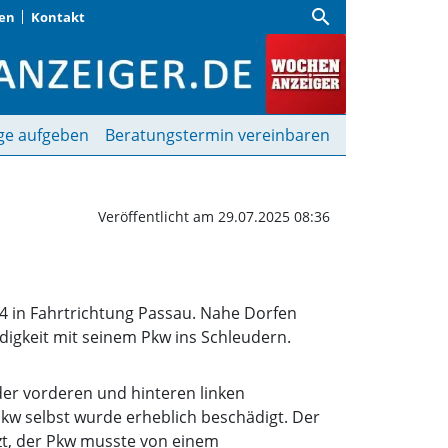
search
gen
Kontakt
ährt in Leitplanke | Woc
ge aufgeben
Beratungstermin vereinbaren
Veröffentlicht am 29.07.2025 08:36
94 in Fahrtrichtung Passau. Nahe Dorfen
digkeit mit seinem Pkw ins Schleudern.
der vorderen und hinteren linken
Pkw selbst wurde erheblich beschädigt. Der
zt, der Pkw musste von einem