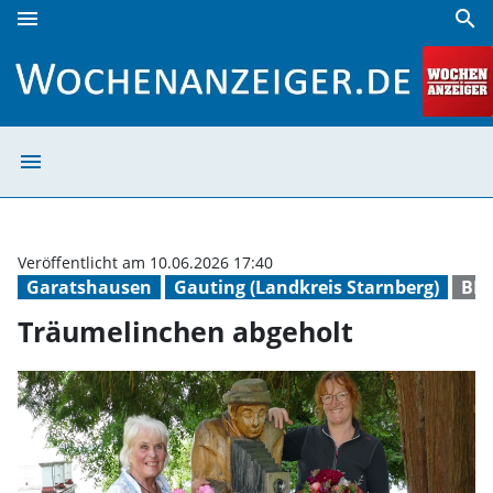
menu
search
Träumelinchen abgeholt | Wochenanzeiger
menu
Träumelinchen 
Veröffentlicht am 10.06.2026 17:40
Garatshausen
Gauting (Landkreis Starnberg)
BR
Träumelinchen abgeholt