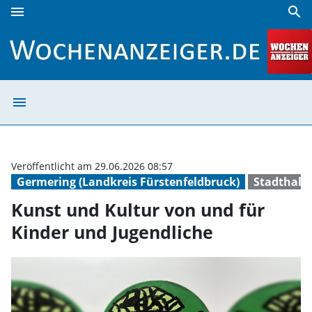
menu
search
Kunst und Kultur von und für Kinder und Jugendliche | Wo
menu
Kunst und Kultu
Veröffentlicht am 29.06.2026 08:57
Germering (Landkreis Fürstenfeldbruck)
Stadthall
Kunst und Kultur von und für
Kinder und Jugendliche